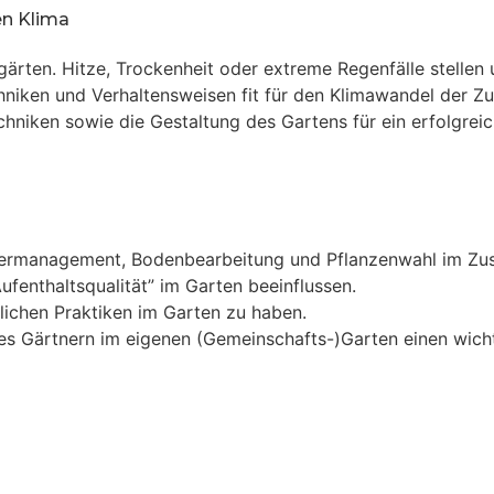
isiken der angewandten Methoden
en Klima
keiten und Einstellungen und die der Gruppe ermitteln?
gärten. Hitze, Trockenheit oder extreme Regenfälle stelle
d der Ausbildung
echniken und Verhaltensweisen fit für den Klimawandel der 
iken sowie die Gestaltung des Gartens für ein erfolgreic
er Gartengruppe vorhanden ist, an andere Gärtner*innen weitergebe
ssermanagement, Bodenbearbeitung und Pflanzenwahl im Zu
fenthaltsqualität” im Garten beeinflussen.
lichen Praktiken im Garten zu haben.
es Gärtnern im eigenen (Gemeinschafts-)Garten einen wich