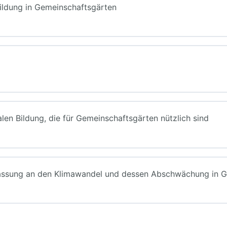
bildung in Gemeinschaftsgärten
den Bedürfnissen aus?
ür Schulen
d Beispiele für lokale Aktivitäten für Gemeinschaftsgärten
n Bildung, die für Gemeinschaftsgärten nützlich sind
ähigkeiten und Einstellungen?
klimafreundliches Gärtnern zu informieren?
ssung an den Klimawandel und dessen Abschwächung in Ge
t werden?
und Technik
er den Klimawandel geschult werden?