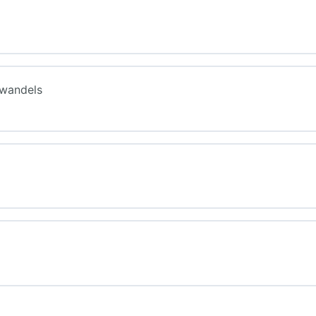
wandels
?
del
 ein großes Problem?
des Klimawandels in Europa