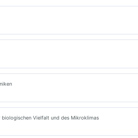
e Lebensmittel, auch in einem sich verändernden Klima
niken
aushalt
biologischen Vielfalt und des Mikroklimas
en durch Kompostierung