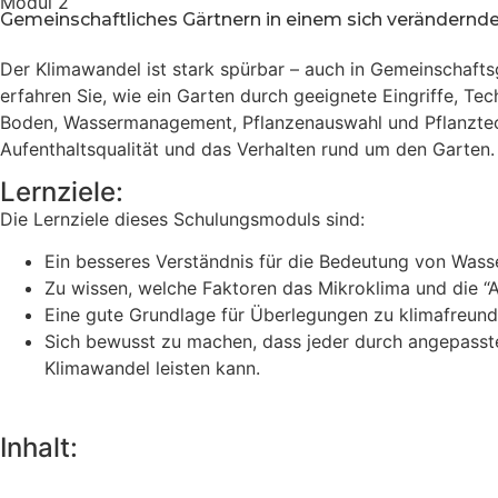
Modul 2
THEMA 2: Bezeichnung, Beschreibung, Nutzen und R
Gemeinschaftliches Gärtnern in einem sich verändernd
Test 4.2
THEMA 1: Wie kann man die eigenen Kenntnisse, Fähig
Der Klimawandel ist stark spürbar – auch in Gemeinschafts
THEMA 3: Arten von Arbeiten und Tätigkeiten währen
erfahren Sie, wie ein Garten durch geeignete Eingriffe, T
Boden, Wassermanagement, Pflanzenauswahl und Pflanztechn
THEMA 2: Wie plant man anregende Lernaktivitäten?
Aufenthaltsqualität und das Verhalten rund um den Garten.
Test 4.3
Lernziele:
THEMA 3: Wie kann man das Wissen, das bereits in d
Die Lernziele dieses Schulungsmoduls sind:
Ein besseres Verständnis für die Bedeutung von Wa
Test 4.4
Zu wissen, welche Faktoren das Mikroklima und die “Au
Eine gute Grundlage für Überlegungen zu klimafreund
Sich bewusst zu machen, dass jeder durch angepasst
Klimawandel leisten kann.
Inhalt: