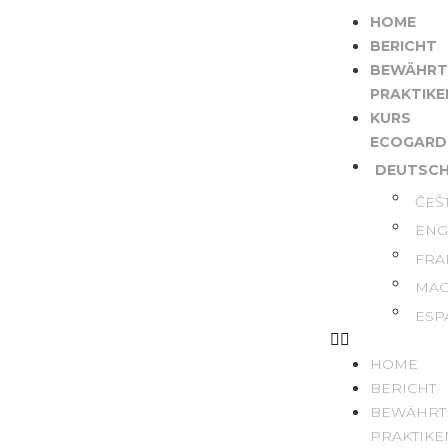
HOME
BERICHT
BEWÄHRT
PRAKTIKE
KURS
ECOGARD
DEUTSC
ČEŠ
ENG
FRA
MAG
ESP
HOME
BERICHT
BEWÄHRT
PRAKTIKE