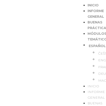
INICIO
INFORME
GENERAL
BUENAS
PRÁCTIC
MÓDULO
TEMÁTIC
ESPAÑOL
ČEŠ
ENG
FRA
DEU
MAG
INICIO
INFORME
GENERAL
BUENAS