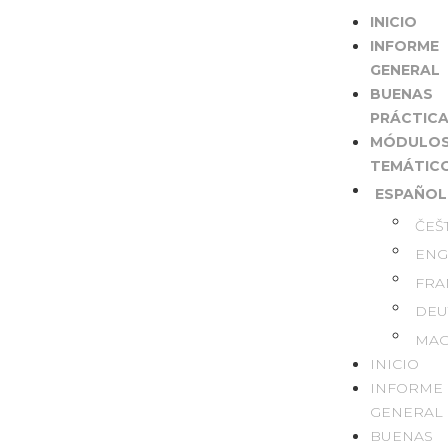
INICIO
INFORME
GENERAL
BUENAS
PRÁCTIC
MÓDULO
TEMÁTIC
ESPAÑOL
ČEŠ
ENG
FRA
DEU
MAG
INICIO
INFORME
GENERAL
BUENAS