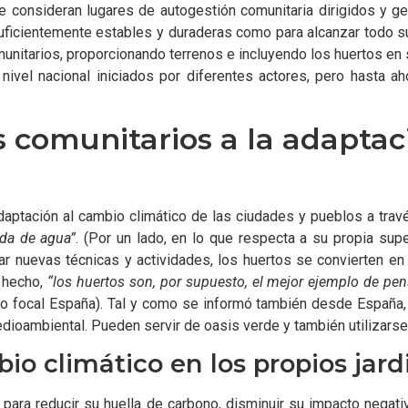
consideran lugares de autogestión comunitaria dirigidos y ges
 suficientemente estables y duraderas como para alcanzar todo 
nitarios, proporcionando terrenos e incluyendo los huertos en 
nivel nacional iniciados por diferentes actores, pero hasta ah
 comunitarios a la adaptaci
adaptación al cambio climático de las ciudades y pueblos a tra
ida de agua”
. (Por un lado, en lo que respecta a su propia supe
tar nuevas técnicas y actividades, los huertos se convierten e
e hecho,
“
los huertos son, por supuesto, el mejor ejemplo de pe
upo focal España). Tal y como se informó también desde España
ioambiental. Pueden servir de oasis verde y también utilizarse p
io climático en los propios jard
ra reducir su huella de carbono, disminuir su impacto negativ