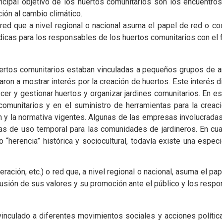
rincipal objetivo de los huertos comunitarios son los encuentro
ión al cambio climático.
o red que a nivel regional o nacional asuma el papel de red o 
cas para los responsables de los huertos comunitarios con el fin 
huertos comunitarios estaban vinculadas a pequeños grupos de 
on a mostrar interés por la creación de huertos. Este interés d
ecer y gestionar huertos y organizar jardines comunitarios. En
omunitarios y en el suministro de herramientas para la creac
n y la normativa vigentes. Algunas de las empresas involucradas
as de uso temporal para las comunidades de jardineros. En cuan
herencia” histórica y sociocultural, todavía existe una especi
eración, etc.) o red que, a nivel regional o nacional, asuma el p
ifusión de sus valores y su promoción ante el público y los resp
vinculado a diferentes movimientos sociales y acciones polític