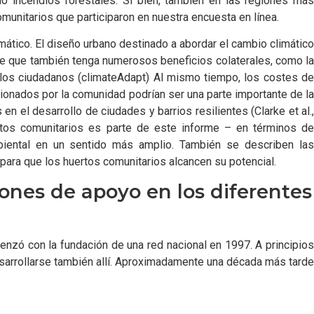
o incendios forestales. Si bien, también en las regiones más
unitarios que participaron en nuestra encuesta en línea.
mático. El diseño urbano destinado a abordar el cambio climático
able que también tenga numerosos beneficios colaterales, como la
de los ciudadanos (climateAdapt) Al mismo tiempo, los costes de
ionados por la comunidad podrían ser una parte importante de la
en el desarrollo de ciudades y barrios resilientes (Clarke et al.,
tos comunitarios es parte de este informe – en términos de
biental en un sentido más amplio. También se describen las
 para que los huertos comunitarios alcancen su potencial.
iones de apoyo en los diferentes
enzó con la fundación de una red nacional en 1997. A principios
esarrollarse también allí. Aproximadamente una década más tarde