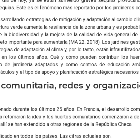
 día de hoy, ya se están sufriendo graves sequías provocand
uías. Este es el fenómeno más reportado por los jardineros com
sarrollando estrategias de mitigación y adaptación al cambio cli
ructura verde aumenta la resiliencia de la zona urbana y es prob
 de la biodiversidad y la mejora de la calidad de vida general 
eto importante para aumentarla (MA 22, 2018). Los jardines gest
ias de adaptación al clima y, por lo tanto, están infrautilizados 
en los últimos años. Qué y cómo pueden contribuir los huer
eño de jardinería adaptados y como centros de educación am
táculos y el tipo de apoyo y planificación estratégica necesarios
a comunitaria, redes y organizac
ado durante los últimos 25 años. En Francia, el desarrollo com
ria retomaron la idea y los huertos comunitarios comenzaron a d
llí se han extendido a otras regiones de la República Checa.
licado en todos los países. Las cifras actuales son: