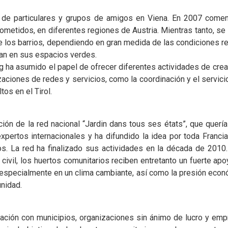
s de particulares y grupos de amigos en Viena. En 2007 comen
metidos, en diferentes regiones de Austria. Mientras tanto, se i
de los barrios, dependiendo en gran medida de las condiciones r
an en sus espacios verdes.
og ha asumido el papel de ofrecer diferentes actividades de crea
zaciones de redes y servicios, como la coordinación y el servici
tos en el Tirol.
ión de la red nacional “Jardin dans tous ses états”, que querí
ertos internacionales y ha difundido la idea por toda Francia.
s. La red ha finalizado sus actividades en la década de 2010. 
d civil, los huertos comunitarios reciben entretanto un fuerte a
 especialmente en un clima cambiante, así como la presión econ
nidad.
ración con municipios, organizaciones sin ánimo de lucro y em