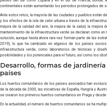
países del sur como España y en el sur de Francia, donde, a
continentales están aumentando los periodos prolongados de seq
Ante estos retos, la mayoría de las ciudades y pueblos están de
y los efectos de la isla de calor urbana a través de la infraest
mejora de la calidad del aire, la mejora de la salud, la mejora
mantenimiento de la infraestructura verde se declaran como un r
solución, aunque hasta ahora rara vez forman parte de las estrateg
2019), lo que ha cambiado en algunos de los países socios 
infraestructura verde, como laboratorios de técnicas y dis
posibilidades y los potenciales para el futuro, así como los obs
Desarrollo, formas de jardinerí
países
Los huertos comunitarios de los países asociados han evolucion
de la década de 2000, las iniciativas de España, Hungría y Aust
se crearon los primeros huertos comunitarios en Praga y desde a
En la actualidad, el número de huertos comunitarios se ha multip