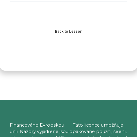
Next Topic
Back to Lesson
Previous Lesson
Financováno Evropskou
Tato licence umožňuje
unií. Názory vyjádřené jsou
opakované použití, šíření,