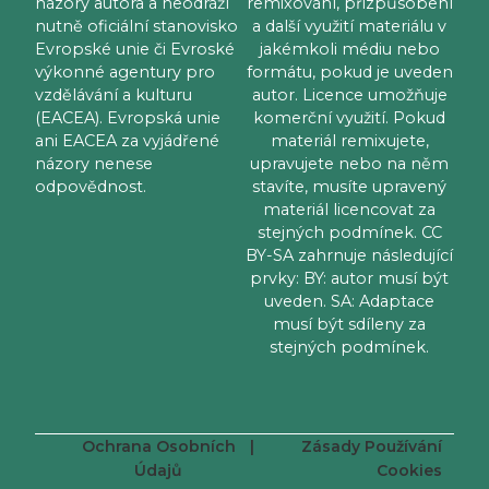
názory autora a neodráží
remixování, přizpůsobení
nutně oficiální stanovisko
a další využití materiálu v
Evropské unie či Evroské
jakémkoli médiu nebo
výkonné agentury pro
formátu, pokud je uveden
vzdělávání a kulturu
autor. Licence umožňuje
(EACEA). Evropská unie
komerční využití. Pokud
ani EACEA za vyjádřené
materiál remixujete,
názory nenese
upravujete nebo na něm
odpovědnost.
stavíte, musíte upravený
materiál licencovat za
stejných podmínek. CC
BY-SA zahrnuje následující
prvky: BY: autor musí být
uveden. SA: Adaptace
musí být sdíleny za
stejných podmínek.
Ochrana Osobních
|
Zásady Používání
Údajů
Cookies