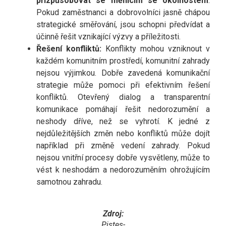
přizpůsobovat se měnícím se okolnostem
.
Pokud zaměstnanci a dobrovolníci jasně chápou
strategické směřování, jsou schopni předvídat a
účinně řešit vznikající výzvy a příležitosti.
Řešení konfliktů:
Konflikty mohou vzniknout v
každém komunitním prostředí, komunitní zahrady
nejsou výjimkou. Dobře zavedená komunikační
strategie může pomoci při efektivním řešení
konfliktů. Otevřený dialog a transparentní
komunikace pomáhají řešit nedorozumění a
neshody dříve, než se vyhrotí. K jedné z
nejdůležitějších změn nebo konfliktů může dojít
například při změně vedení zahrady. Pokud
nejsou vnitřní procesy dobře vysvětleny, může to
vést k neshodám a nedorozuměním ohrožujícím
samotnou zahradu.
Zdroj:
Pistes-