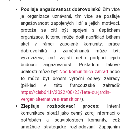
Posiluje angažovanost dobrovolníků
: čím více
je organizace uznávaná, tím více se posiluje
angažovanost zapojených lidí a jejich motivaci,
protože se cítí být spojeni s úspěchem
organizace. K tomu může dojít například během
akcí v rámci zapojené komunity: práce
dobrovolníků a zaměstnanců může být
vyzdvižena, což zajistí nebo podpoří jejich
budoucí angažovanost. Příkladem takové
události může být
Noc komunitních zahrad
nebo
to může být během výroční oslavy zahrady
(příklad v této francouzské zahradě:
https://clab64.fr/2022/08/23/fete-du-jardin-
verger-alternatives-transition/
).
Zlepšuje rozhodovací proces:
Interní
komunikace slouží jako cenný zdroj informací o
potřebách a souvislostech komunity, což
umožňuje strategické rozhodování. Zapojením