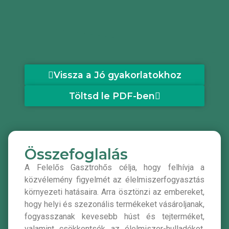
Vissza a Jó gyakorlatokhoz
Töltsd le PDF-ben
Összefoglalás
A Felelős Gasztrohős célja, hogy felhívja a
közvélemény figyelmét az élelmiszerfogyasztás
környezeti hatásaira. Arra ösztönzi az embereket,
hogy helyi és szezonális termékeket vásároljanak,
fogyasszanak kevesebb húst és tejterméket,
valamint csökkentsék az élelmiszer-hulladékot.