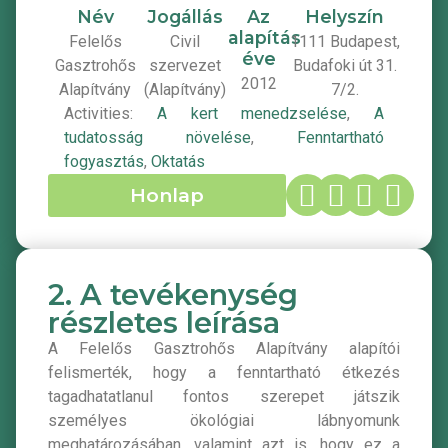
Név
Jogállás
Az
Helyszín
alapítás
Felelős
Civil
1111 Budapest,
éve
Gasztrohős
szervezet
Budafoki út 31.
2012
Alapítvány
(Alapítvány)
7/2.
Activities:
A kert menedzselése
,
A
tudatosság növelése
,
Fenntartható
fogyasztás
,
Oktatás
Honlap
2. A tevékenység
részletes leírása
A Felelős Gasztrohős Alapítvány alapítói
felismerték, hogy a fenntartható étkezés
tagadhatatlanul fontos szerepet játszik
személyes ökológiai lábnyomunk
meghatározásában, valamint azt is, hogy ez a