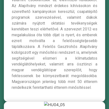
Az Alapítvány mindezt érdekes kihívásokon és
szerethető kampányokon keresztül, csapatépítő
programok szervezésével, valamint diákok
számára nyújtott oktatási tevékenységek
keretében teszi elérhetővé. A szervezet 2012-es
megalakulása óta több díjat is nyert, és emberek
ezreit motiválta a felelősségteljesebb
táplálkozásra. A Felelős Gasztrohős Alapítvány
kidolgozott egy minősítési rendszert is, amelynek
segítségével elismeri a klímatudatos
vendéglátóhelyeket, valamint arra ösztönzi a
magyar vendéglátóipar szereplőit, hogy
fektessenek be környezetbarát megoldásokba.
Magyarországon jelenleg több mint 50 étterem
rendelkezik fenntartható étterem minősítéssel.