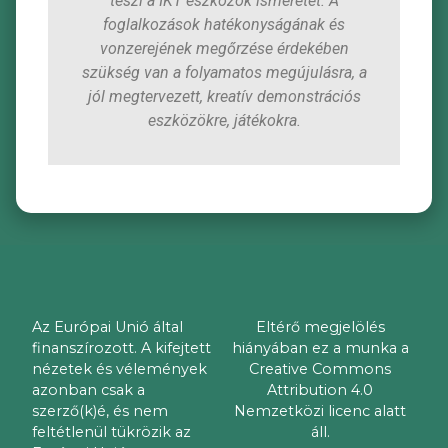
teszi a IKT eszközök ismeretét. A
foglalkozások hatékonyságának és
vonzerejének megőrzése érdekében
szükség van a folyamatos megújulásra, a
jól megtervezett, kreatív demonstrációs
eszközökre, játékokra.
Az Európai Unió által
Eltérő megjelölés
finanszírozott. A kifejtett
hiányában ez a munka a
nézetek és vélemények
Creative Commons
azonban csak a
Attribution 4.0
szerző(k)é, és nem
Nemzetközi licenc alatt
feltétlenül tükrözik az
áll.