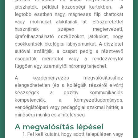
játszhatók, például közösségi kertekben. A
legtöbb esetben nagy, mágneses flip chartokat
vagy molinókat alakítanak át. Előszeretettel
használnak szépen megtervezett,
újrafelhasználható eszközöket, játékokat, hogy
csökkentsék ökológiai lábnyomunkat. A díszletet
autóval szállítják, a csapat pedig a résztvevő
csoportok méretétől vagy a rendezvénytől
függően egy személytől háromig terjedhet.
A kezdeményezés megvalósításához
elengedhetetlen (és a kollégáik részéről elvárt)
készségek a pozitív kommunikációs
kompetenciák, a környezettudományos,
vendéglátóipari vagy pedagógiai szakmai háttér, a
minőségi munka és a hitelesség.
A megvalósítás lépései
Fel kell kutatni, hogy adott településen vagy