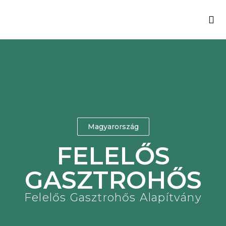
ÖSSZ
JÓ
TAN
Magyarország
FELELŐS
GASZTROHŐS
Felelős Gasztrohős Alapítvány