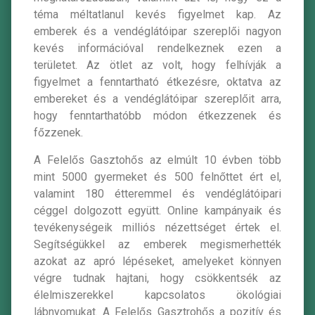
téma méltatlanul kevés figyelmet kap. Az
emberek és a vendéglátóipar szereplői nagyon
kevés információval rendelkeznek ezen a
területet. Az ötlet az volt, hogy felhívják a
figyelmet a fenntartható étkezésre, oktatva az
embereket és a vendéglátóipar szereplőit arra,
hogy fenntarthatóbb módon étkezzenek és
főzzenek.
A Felelős Gasztohős az elmúlt 10 évben több
mint 5000 gyermeket és 500 felnőttet ért el,
valamint 180 étteremmel és vendéglátóipari
céggel dolgozott együtt. Online kampányaik és
tevékenységeik milliós nézettséget értek el.
Segítségükkel az emberek megismerhették
azokat az apró lépéseket, amelyeket könnyen
végre tudnak hajtani, hogy csökkentsék az
élelmiszerekkel kapcsolatos ökológiai
lábnyomukat. A Felelős Gasztrohős a pozitív és