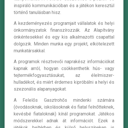
inspiráló kommunikációban és a játékon keresztül
történő tanulásban hisz.
A kezdeményezés programjait vállalatok és helyi
önkormányzatok finanszírozzák. Az Alapítvány
önkéntesekkel és egy kis alkalmazotti csapattal
dolgozik. Minden munka egy projekt, elkötelezett
munkatársakkal.
A programok résztvevői naprakész információkat
kapnak arról, hogyan csökkenthetik hús- vagy
tejtermékfogyasztásukat, az élelmiszer-
hulladékot, és miért érdemes kipróbálni a helyi és
szezonális alapanyagokat.
A Felelős Gasztrohős mindenki számára
(óvodásoknak, iskolásoknak és fiatal felnőtteknek,
kevésbé fiataloknak) kínál programokat. Játékos
módszerekkel adnak át információt. Ezek a
játékok beltérben és külső helyszíneken is