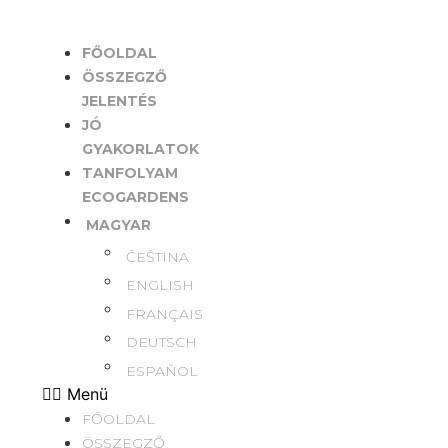
Ugrás
a
FŐOLDAL
tartalomhoz
ÖSSZEGZŐ
JELENTÉS
JÓ
GYAKORLATOK
TANFOLYAM
ECOGARDENS
MAGYAR
ČEŠTINA
ENGLISH
FRANÇAIS
DEUTSCH
ESPAÑOL
Menü
FŐOLDAL
ÖSSZEGZŐ