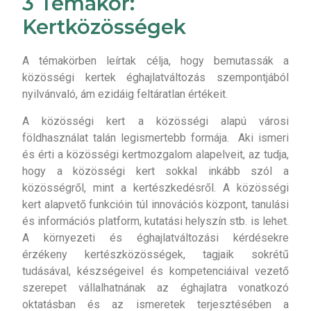
3 Témakör:
Kertközösségek
A témakörben leírtak célja, hogy bemutassák a
közösségi kertek éghajlatváltozás szempontjából
nyilvánvaló, ám ezidáig feltáratlan értékeit.
A közösségi kert a közösségi alapú városi
földhasználat talán legismertebb formája. Aki ismeri
és érti a közösségi kertmozgalom alapelveit, az tudja,
hogy a közösségi kert sokkal inkább szól a
közösségről, mint a kertészkedésről. A közösségi
kert alapvető funkcióin túl innovációs központ, tanulási
és információs platform, kutatási helyszín stb. is lehet.
A környezeti és éghajlatváltozási kérdésekre
érzékeny kertészközösségek, tagjaik sokrétű
tudásával, készségeivel és kompetenciáival vezető
szerepet vállalhatnának az éghajlatra vonatkozó
oktatásban és az ismeretek terjesztésében a