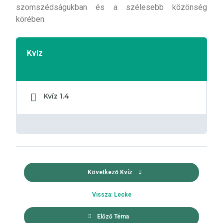
szomszédságukban és a szélesebb közönség
körében.
Kvíz
Kvíz 1.4
Következő Kvíz
Vissza: Lecke
Előző Téma