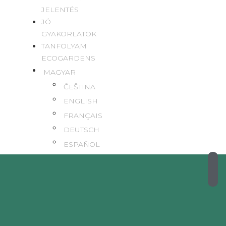
JELENTÉS
JÓ
GYAKORLATOK
TANFOLYAM
ECOGARDENS
MAGYAR
ČEŠTINA
ENGLISH
FRANÇAIS
DEUTSCH
ESPAÑOL