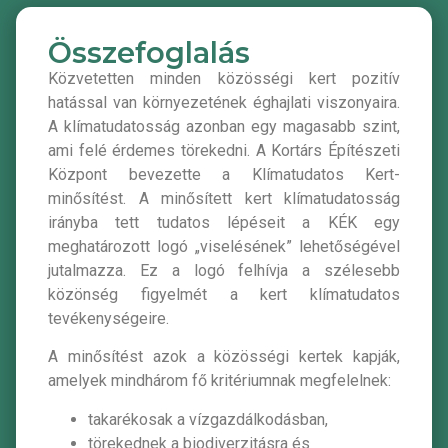
Összefoglalás
Közvetetten minden közösségi kert pozitív
hatással van környezetének éghajlati viszonyaira.
A klímatudatosság azonban egy magasabb szint,
ami felé érdemes törekedni. A Kortárs Építészeti
Központ bevezette a Klímatudatos Kert-
minősítést. A minősített kert klímatudatosság
irányba tett tudatos lépéseit a KÉK egy
meghatározott logó „viselésének” lehetőségével
jutalmazza. Ez a logó felhívja a szélesebb
közönség figyelmét a kert klímatudatos
tevékenységeire.
A minősítést azok a közösségi kertek kapják,
amelyek mindhárom fő kritériumnak megfelelnek:
takarékosak a vízgazdálkodásban,
törekednek a biodiverzitásra és