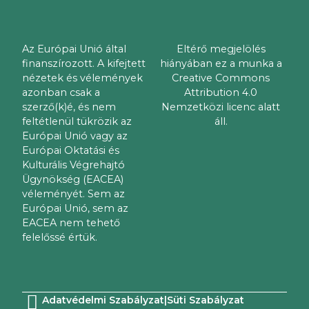
Az Európai Unió által
Eltérő megjelölés
finanszírozott. A kifejtett
hiányában ez a munka a
nézetek és vélemények
Creative Commons
azonban csak a
Attribution 4.0
szerző(k)é, és nem
Nemzetközi licenc alatt
feltétlenül tükrözik az
áll.
Európai Unió vagy az
Európai Oktatási és
Kulturális Végrehajtó
Ügynökség (EACEA)
véleményét. Sem az
Európai Unió, sem az
EACEA nem tehető
felelőssé értük.
Adatvédelmi Szabályzat
|
Süti Szabályzat