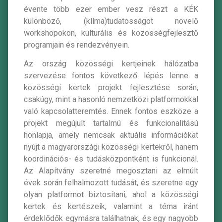
évente több ezer ember vesz részt a KÉK
különböző, (klíma)tudatosságot növelő
workshopokon, kulturális és közösségfejlesztő
programjain és rendezvényein.
Az ország közösségi kertjeinek hálózatba
szervezése fontos következő lépés lenne a
közösségi kertek projekt fejlesztése során,
csakúgy, mint a hasonló nemzetközi platformokkal
való kapcsolatteremtés. Ennek fontos eszköze a
projekt megújult tartalmú és funkcionalitású
honlapja, amely nemcsak aktuális információkat
nyújt a magyarországi közösségi kertekről, hanem
koordinációs- és tudásközpontként is funkcionál.
Az Alapítvány szeretné megosztani az elmúlt
évek során felhalmozott tudását, és szeretne egy
olyan platformot biztosítani, ahol a közösségi
kertek és kertészeik, valamint a téma iránt
érdeklődők egymásra találhatnak, és egy nagyobb