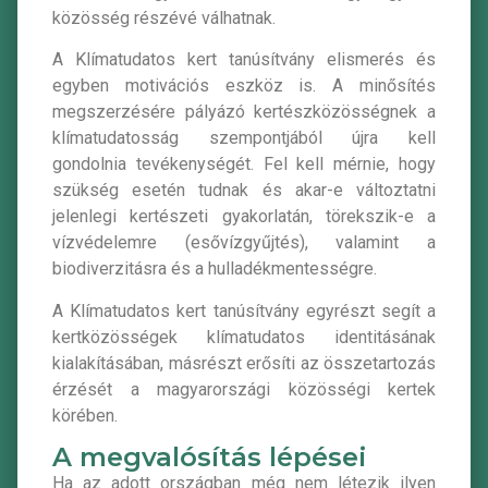
közösség részévé válhatnak.
A Klímatudatos kert tanúsítvány elismerés és
egyben motivációs eszköz is. A minősítés
megszerzésére pályázó kertészközösségnek a
klímatudatosság szempontjából újra kell
gondolnia tevékenységét. Fel kell mérnie, hogy
szükség esetén tudnak és akar-e változtatni
jelenlegi kertészeti gyakorlatán, törekszik-e a
vízvédelemre (esővízgyűjtés), valamint a
biodiverzitásra és a hulladékmentességre.
A Klímatudatos kert tanúsítvány egyrészt segít a
kertközösségek klímatudatos identitásának
kialakításában, másrészt erősíti az összetartozás
érzését a magyarországi közösségi kertek
körében.
A megvalósítás lépései
Ha az adott országban még nem létezik ilyen