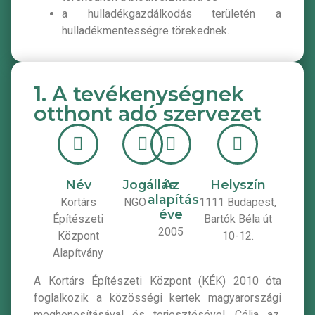
a hulladékgazdálkodás területén a
hulladékmentességre törekednek.
1. A tevékenységnek
otthont adó szervezet
Név
Jogállás
Az
Helyszín
alapítás
Kortárs
NGO
1111 Budapest,
éve
Építészeti
Bartók Béla út
2005
Központ
10-12.
Alapítvány
A Kortárs Építészeti Központ (KÉK) 2010 óta
foglalkozik a közösségi kertek magyarországi
meghonosításával és terjesztésével. Célja az,