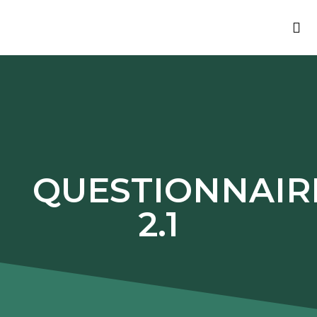
RAPP
BON
CO
QUESTIONNAIR
2.1