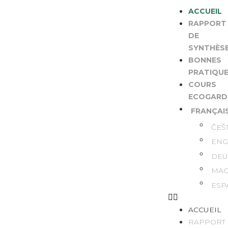
ACCUEIL
RAPPORT
DE
SYNTHÈS
BONNES
PRATIQU
COURS
ECOGARD
FRANÇAI
ČEŠ
ENG
DEU
MAG
ESP
ACCUEIL
RAPPORT