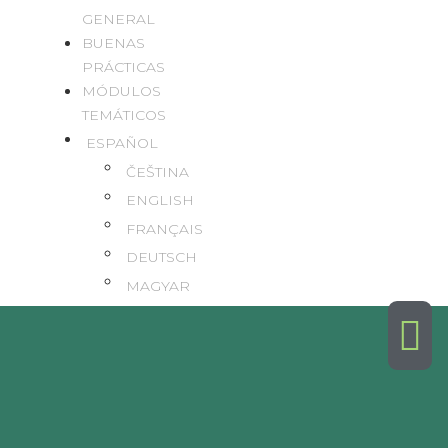
GENERAL
BUENAS
PRÁCTICAS
MÓDULOS
TEMÁTICOS
ESPAÑOL
ČEŠTINA
ENGLISH
FRANÇAIS
DEUTSCH
MAGYAR