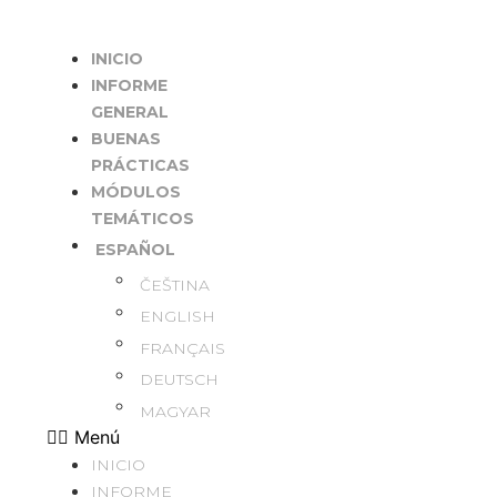
Ir
al
INICIO
contenido
INFORME
GENERAL
BUENAS
PRÁCTICAS
MÓDULOS
TEMÁTICOS
ESPAÑOL
ČEŠTINA
ENGLISH
FRANÇAIS
DEUTSCH
MAGYAR
Menú
INICIO
INFORME